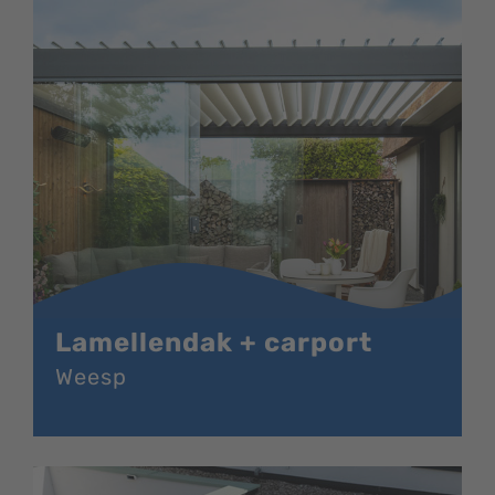
Lamellendak + carport
Weesp