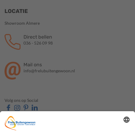
LOCATIE
Showroom Almere
Direct bellen
036 - 526 09 98
Mail ons
info@frelubuitengewoon.nl
Volg ons op Social
OVER FRELU
ONZE PRODUCTEN
BUITENGEWOON
Veranda's