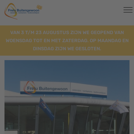
VAN 3 T/M 23 AUGUSTUS ZIJN WE GEOPEND VAN
WOENSDAG TOT EN MET ZATERDAG. OP MAANDAG EN
DINSDAG ZIJN WE GESLOTEN.