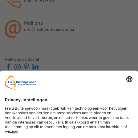
036 - 526 09 98
Mail ons
info@frelubuitengewoon.nl
Volg ons op Social
OVER FRELU
ONZE PRODUCTEN
BUITENGEWOON
Veranda's
Over ons
Tuinkamers
Contact & Route
Schuifwanden
Openingstijden
Zonwering
Veelgestelde vragen
Carports