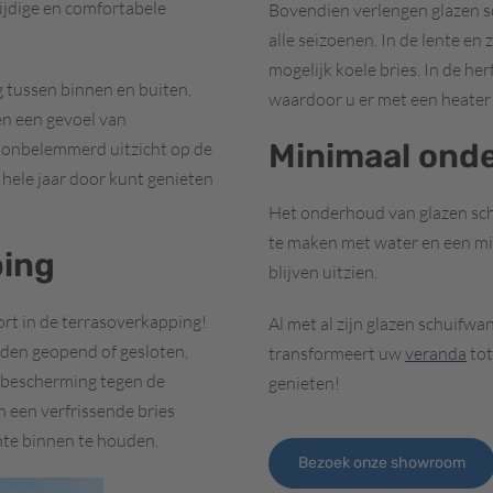
ijdige en comfortabele
Bovendien verlengen glazen 
alle seizoenen. In de lente e
mogelijk koele bries. In de h
 tussen binnen en buiten,
waardoor u er met een heater 
en een gevoel van
Minimaal ond
n onbelemmerd uitzicht op de
 hele jaar door kunt genieten
Het onderhoud van glazen sch
te maken met water en een mil
ping
blijven uitzien.
rt in de terrasoverkapping!
Al met al zijn glazen schuifw
den geopend of gesloten,
transformeert uw
veranda
tot
n bescherming tegen de
genieten!
een verfrissende bries
mte binnen te houden.
Bezoek onze showroom