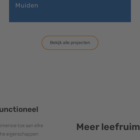
Muiden
Bekijk alle projecten
unctioneel
Meer leefruim
imensie toe aan elke
sche eigenschappen