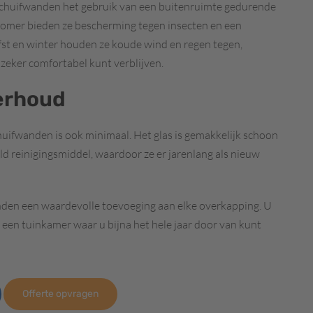
schuifwanden het gebruik van een buitenruimte gedurende
n zomer bieden ze bescherming tegen insecten en een
erfst en winter houden ze koude wind en regen tegen,
zeker comfortabel kunt verblijven.
erhoud
uifwanden is ook minimaal. Het glas is gemakkelijk schoon
d reinigingsmiddel, waardoor ze er jarenlang als nieuw
anden een waardevolle toevoeging aan elke overkapping. U
 een tuinkamer waar u bijna het hele jaar door van kunt
Offerte opvragen