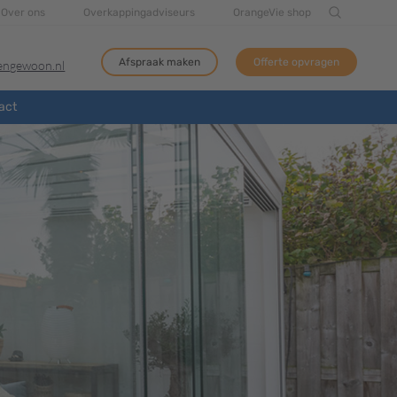
Over ons
Overkappingadviseurs
OrangeVie shop
Afspraak maken
Offerte opvragen
tengewoon.nl
act