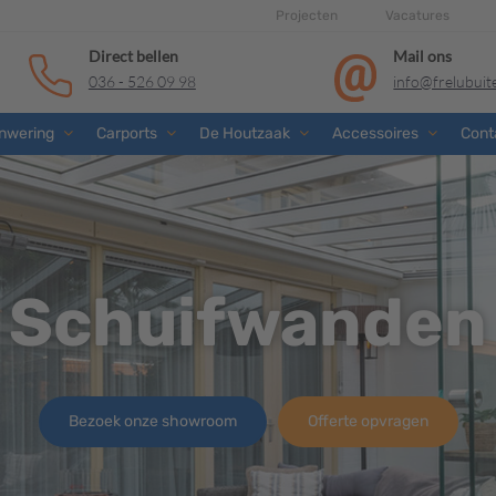
Projecten
Vacatures
Direct bellen
Mail ons
036 - 526 09 98
info@frelubui
nwering
Carports
De Houtzaak
Accessoires
Cont
Schuifwanden
Bezoek onze showroom
Offerte opvragen