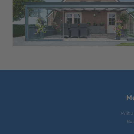
Me
Wilt u
Bui