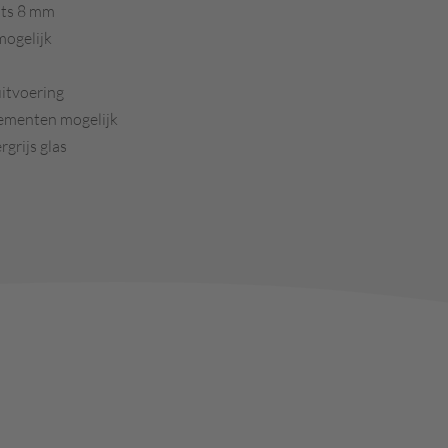
hts 8 mm
ogelijk
uitvoering
elementen mogelijk
grijs glas