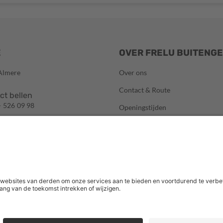
E
OVER FRELU BUITENG
Almere
Over ons
Contact & Route
ct bellen
- 526 09 98
Openingstijden
l ons
Veelgestelde vragen
@frelubuitengewoon.nl
Social