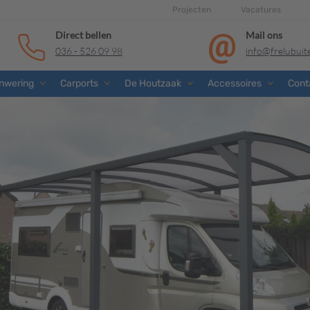
Projecten
Vacatures
Direct bellen
Mail ons
036 - 526 09 98
info@frelubui
nwering
Carports
De Houtzaak
Accessoires
Cont