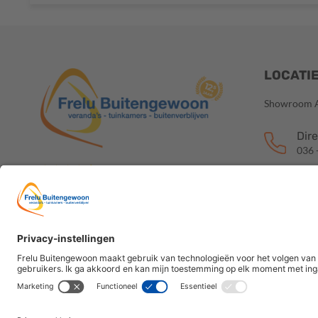
LOCATI
Showroom 
Dire
036 
8.8
Mai
info
Volg ons op 