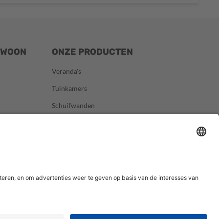
EWOON
ONZE PRODUCTEN
Veranda's
Tuinkamers
Schuifwanden
Zonwering
Carports
De Houtzaak
Accessoires
Contact