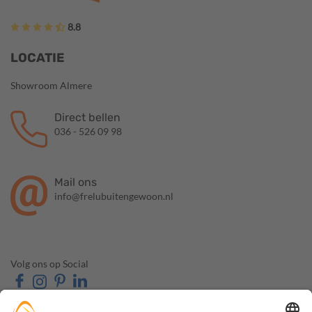
8.8
LOCATIE
Showroom Almere
Direct bellen
036 - 526 09 98
Mail ons
info@frelubuitengewoon.nl
Volg ons op Social