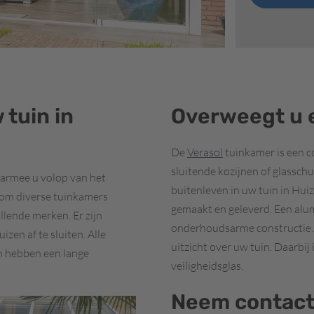
 tuin in
Overweegt u 
De
Verasol
tuinkamer is een c
sluitende kozijnen of glassch
rmee u volop van het
buitenleven in uw tuin in Hu
oom diverse tuinkamers
gemaakt en geleverd. Een alu
lende merken. Er zijn
onderhoudsarme constructie
zen af te sluiten. Alle
uitzicht over uw tuin. Daarbi
n hebben een lange
veiligheidsglas.
Neem contact