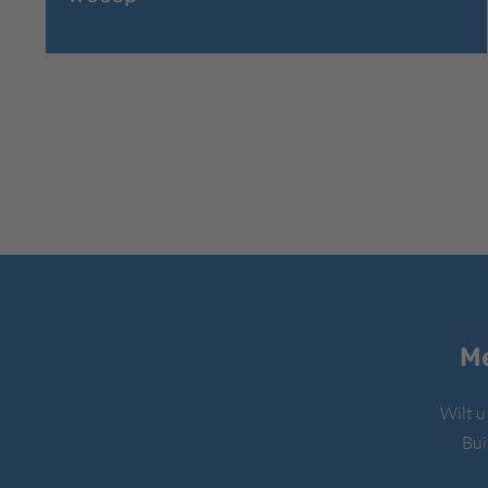
Me
Wilt u
Bui