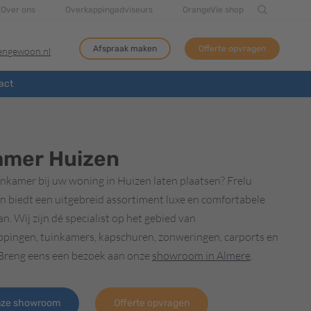
Over ons
Overkappingadviseurs
OrangeVie shop
Afspraak maken
Offerte opvragen
tengewoon.nl
act
amer Huizen
inkamer bij uw woning in Huizen laten plaatsen? Frelu
 biedt een uitgebreid assortiment luxe en comfortabele
n. Wij zijn dé specialist op het gebied van
ppingen, tuinkamers, kapschuren, zonweringen, carports en
 Breng eens een bezoek aan onze
showroom in Almere
.
nze showroom
Offerte opvragen