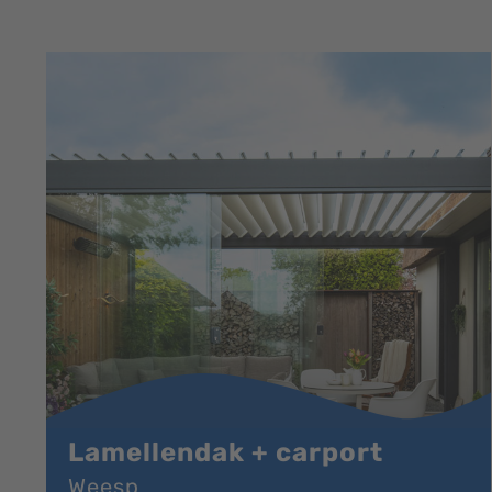
Lamellendak + carport
Weesp