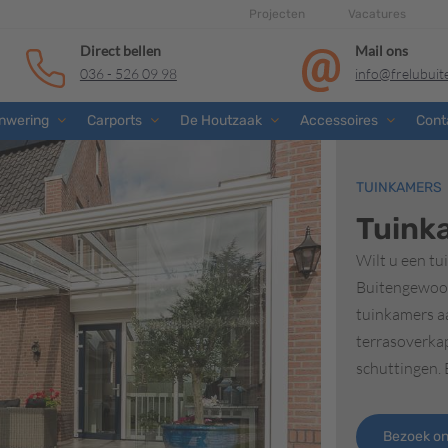
Projecten
Vacatures
Direct bellen
Mail ons
036 - 526 09 98
info@frelubui
nwering
Carports
De Houtzaak
Accessoires
Cont
TUINKAMERS
Tuink
Wilt u een tu
Buitengewoon
tuinkamers aa
terrasoverka
schuttingen.
Bezoek o