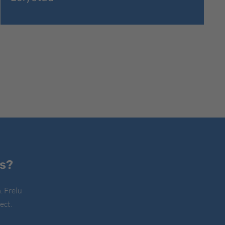
es?
. Frelu
ect.