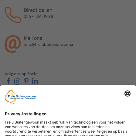
Direct bellen
036 - 526 09 98
Mail ons
info@frelubuitengewoon.nl
Volg ons op Social
OVER FRELU
ONZE PRODUCTEN
BUITENGEWOON
Veranda's
Over ons
Tuinkamers
Contact & Route
Schuifwanden
Openingstijden