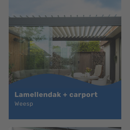
Lamellendak + carport
Weesp