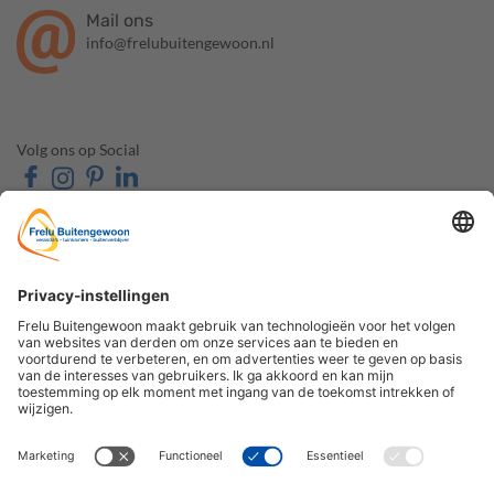
Mail ons
info@frelubuitengewoon.nl
Volg ons op Social
OVER FRELU
ONZE PRODUCTEN
BUITENGEWOON
Veranda's
Over ons
Tuinkamers
Contact & Route
Schuifwanden
Openingstijden
Zonwering
Veelgestelde vragen
Carports
De Houtzaak