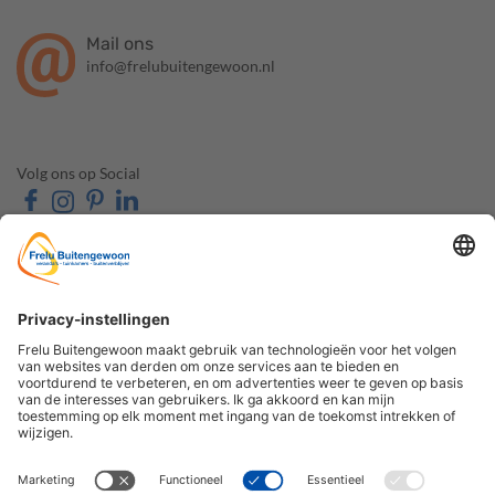
Mail ons
info@frelubuitengewoon.nl
Volg ons op Social
OVER FRELU
ONZE PRODUCTEN
BUITENGEWOON
Veranda's
Over ons
Tuinkamers
Contact & Route
Schuifwanden
Openingstijden
Zonwering
Veelgestelde vragen
Carports
De Houtzaak