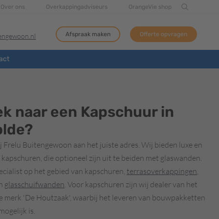
Over ons
Overkappingadviseurs
OrangeVie shop
Afspraak maken
Offerte opvragen
tengewoon.nl
act
ek naar een Kapschuur in
lde?
j Frelu Buitengewoon aan het juiste adres. Wij bieden luxe en
kapschuren, die optioneel zijn uit te beiden met glaswanden.
pecialist op het gebied van kapschuren,
terrasoverkappingen
,
n
glasschuifwanden
. Voor kapschuren zijn wij dealer van het
 merk 'De Houtzaak', waarbij het leveren van bouwpakketten
ogelijk is.