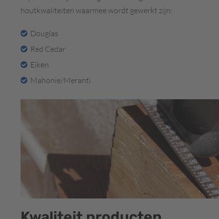
houtkwaliteiten waarmee wordt gewerkt zijn:
Douglas
Red Cedar
Eiken
Mahonie/Meranti
Kwaliteit producten