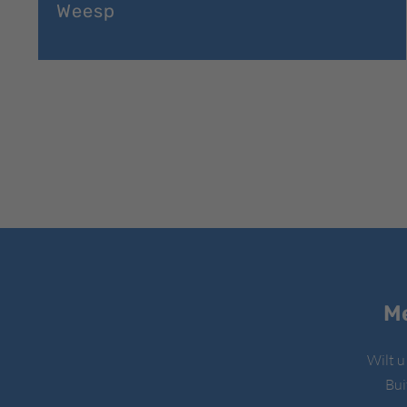
Weesp
Me
Wilt u
Bui