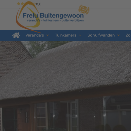
8,8
Veranda's
Tuinkamers
Schuifwanden
Zo