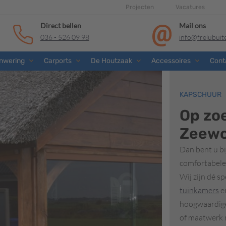
Projecten
Vacatures
Direct bellen
Mail ons
036 - 526 09 98
info@frelubui
nwering
Carports
De Houtzaak
Accessoires
Cont
KAPSCHUUR
Op zo
Zeewo
Dan bent u bi
comfortabele 
Wij zijn dé s
tuinkamers
e
hoogwaardige
of maatwerk m