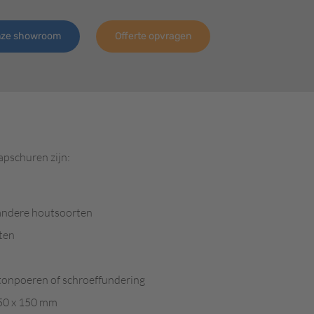
nze showroom
Offerte opvragen
pschuren zijn:
 andere houtsoorten
ten
tonpoeren of schroeffundering
150 x 150 mm