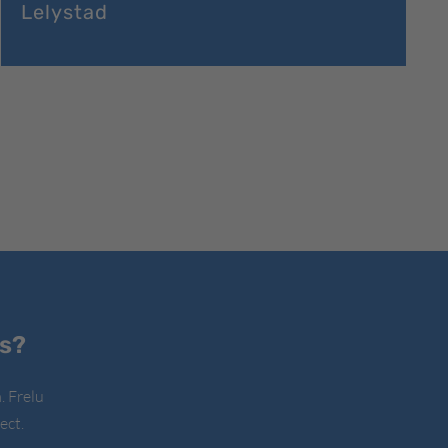
Lelystad
es?
. Frelu
ect.