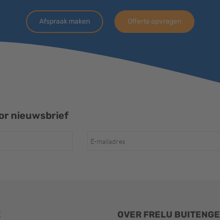
Afspraak maken
Offerte opvragen
r nieuwsbrief
E
OVER FRELU BUITENG