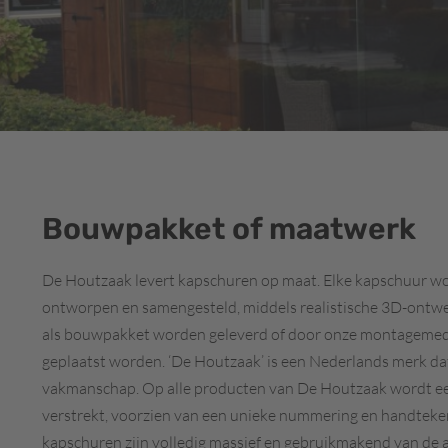
Bouwpakket of maatwerk
De Houtzaak levert kapschuren op maat. Elke kapschuur w
ontworpen en samengesteld, middels realistische 3D-ontw
als bouwpakket worden geleverd of door onze montagemed
geplaatst worden. ‘De Houtzaak’ is een Nederlands merk da
vakmanschap. Op alle producten van De Houtzaak wordt een
verstrekt, voorzien van een unieke nummering en handteke
kapschuren zijn volledig massief en gebruikmakend van de a