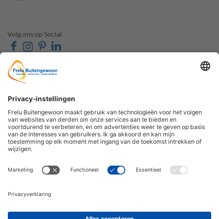
Volg ons op Social
OVER FRELU
ONZE PRODUCTEN
BUITENGEWOON
Veranda's
Over ons
Tuinkamers
Contact & Route
Schuifwanden
Openingstijden
Zonwering
Veelgestelde vragen
Carports
De Houtzaak
Accessoires
Contact