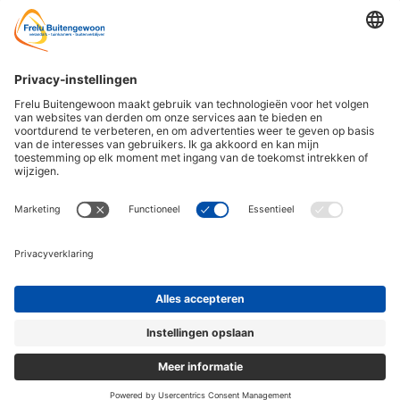
OVER FRELU
ONZE PRODUCTEN
BUITENGEWOON
Veranda's
Over ons
Tuinkamers
Contact & Route
Schuifwanden
Openingstijden
Zonwering
Veelgestelde vragen
Carports
De Houtzaak
Accessoires
Contact
© 2026 Frelu Buitengewoon
E-mail
Offerte
Algemene voorwaarden
Disclaimer
Privacyverklaring
Locaties