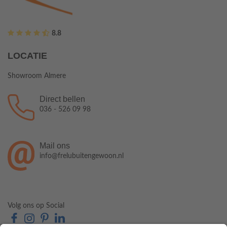
8.8
LOCATIE
Showroom Almere
Direct bellen
036 - 526 09 98
Mail ons
info@frelubuitengewoon.nl
Volg ons op Social