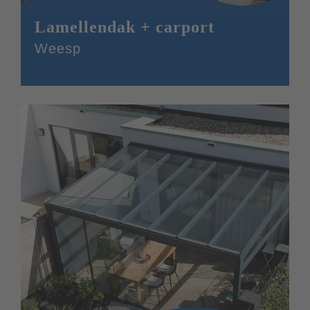
Lamellendak + carport
Weesp