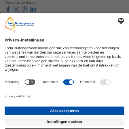
Volg ons op Social
OVER FRELU
ONZE PRODUCTEN
BUITENGEWOON
Veranda's
Over ons
Tuinkamers
Contact & Route
Schuifwanden
Openingstijden
Zonwering
Veelgestelde vragen
Carports
De Houtzaak
Accessoires
Contact