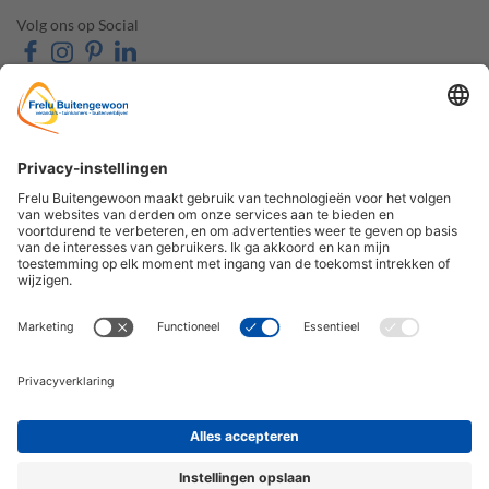
Volg ons op Social
OVER FRELU
ONZE PRODUCTEN
BUITENGEWOON
Veranda's
Over ons
Tuinkamers
Contact & Route
Schuifwanden
Openingstijden
Zonwering
Veelgestelde vragen
Carports
De Houtzaak
Accessoires
Contact